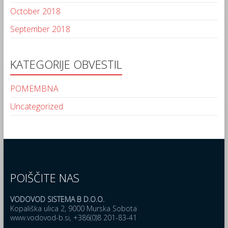
October 2018
September 2018
KATEGORIJE OBVESTIL
POMEMBNA
Uncategorized
POIŠČITE NAS
VODOVOD SISTEMA B D.O.O.
Kopališka ulica 2, 9000 Murska Sobota
www.vodovod-b.si, +386(0)8 201-83-41